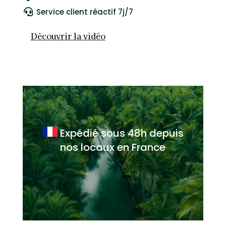
#L1021
Service client réactif 7j/7

Découvrir la vidéo
Expédié sous 48h
depuis
nos locaux en France