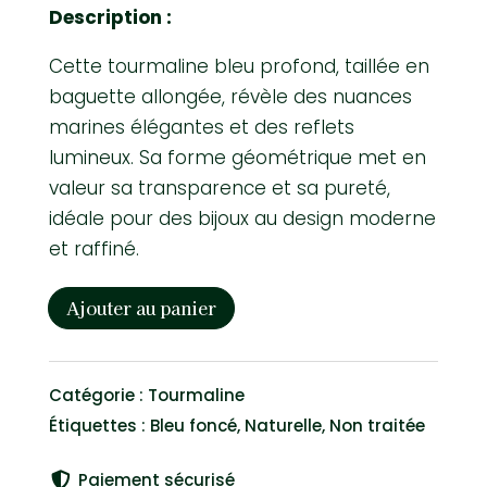
Description :
Cette tourmaline bleu profond, taillée en
baguette allongée, révèle des nuances
marines élégantes et des reflets
lumineux. Sa forme géométrique met en
valeur sa transparence et sa pureté,
idéale pour des bijoux au design moderne
et raffiné.
Ajouter au panier
quantité
de
Tourmaline
Catégorie :
Tourmaline
Bleu
Étiquettes :
Bleu foncé
,
Naturelle
,
Non traitée
foncé
Brésil
Paiement sécurisé
