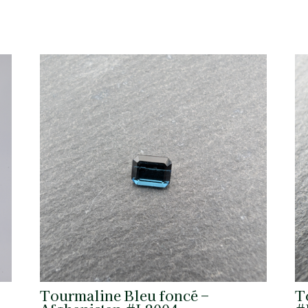
Tourmaline Bleu foncé –
T