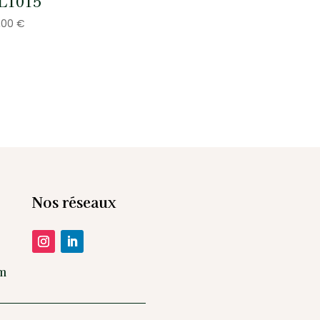
L1015
0,00
€
Nos réseaux
om