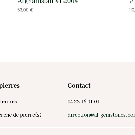
Afghanistan #L2004
#
53,00
€
11
pierres
Contact
ierrres
04 23 16 01 01
rche de pierre(s)
direction@al-gemstones.c