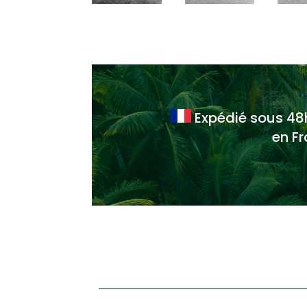
Expédié sous 4
en F