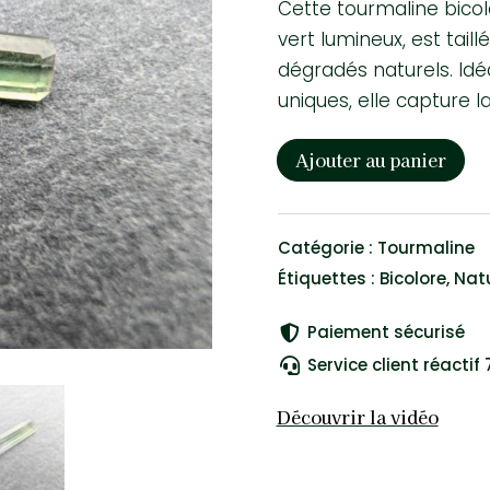
Cette tourmaline bicol
vert lumineux, est tai
dégradés naturels. Idéa
uniques, elle capture l
Ajouter au panier
quantité
de
Tourmaline
Catégorie :
Tourmaline
Bicolore
Étiquettes :
Bicolore
,
Natu
Brésil
#L1023
Paiement sécurisé

Service client réactif 

Découvrir la vidéo