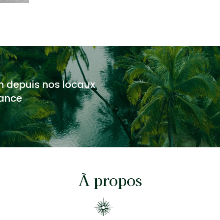
8h
depuis
nos locaux
rance
À propos