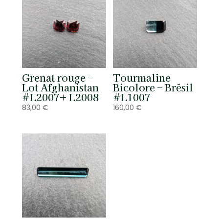
Grenat rouge –
Tourmaline
Lot Afghanistan
Bicolore – Brésil
#L2007+ L2008
#L1007
83,00
€
160,00
€