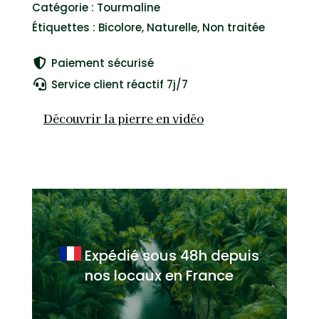
Catégorie :
Tourmaline
Bicolore
Étiquettes :
Bicolore
,
Naturelle
,
Non traitée
-
Brésil
Paiement sécurisé

#L1002
Service client réactif 7j/7

Découvrir la pierre en vidéo
Expédié sous 48h
depuis
nos locaux en France